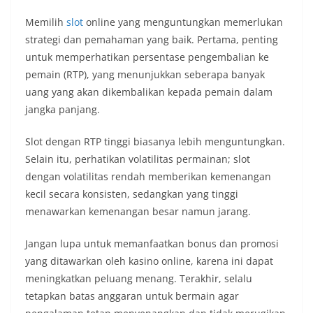
Memilih
slot
online yang menguntungkan memerlukan
strategi dan pemahaman yang baik. Pertama, penting
untuk memperhatikan persentase pengembalian ke
pemain (RTP), yang menunjukkan seberapa banyak
uang yang akan dikembalikan kepada pemain dalam
jangka panjang.
Slot dengan RTP tinggi biasanya lebih menguntungkan.
Selain itu, perhatikan volatilitas permainan; slot
dengan volatilitas rendah memberikan kemenangan
kecil secara konsisten, sedangkan yang tinggi
menawarkan kemenangan besar namun jarang.
Jangan lupa untuk memanfaatkan bonus dan promosi
yang ditawarkan oleh kasino online, karena ini dapat
meningkatkan peluang menang. Terakhir, selalu
tetapkan batas anggaran untuk bermain agar