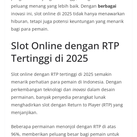
peluang menang yang lebih baik. Dengan
berbagai
inovasi ini, slot online di 2025 tidak hanya menawarkan
hiburan, tetapi juga potensi keuntungan yang menarik
bagi para pemain.
Slot Online dengan RTP
Tertinggi di 2025
Slot online dengan RTP tertinggi di 2025 semakin
menarik perhatian para pemain di Indonesia. Dengan
perkembangan teknologi dan
inovasi
dalam desain
permainan, banyak penyedia perangkat lunak
menghadirkan slot dengan Return to Player (RTP) yang
menjanjikan.
Beberapa permainan menonjol dengan RTP di atas
96%, memberikan peluang besar bagi pemain untuk