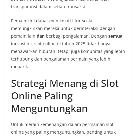
transparansi dalam setiap transaksi.
Pemain kini dapat menikmati fitur sosial,
memungkinkan mereka untuk berinteraksi dengan
pemain lain
dan
berbagi pengalaman. Dengan
semua
inovasi ini, slot online di tahun 2025 tidak hanya
menawarkan hiburan, tetapi juga komunitas yang lebih
terhubung dan pengalaman bermain yang lebih
menarik.
Strategi Menang di Slot
Online Paling
Menguntungkan
Untuk meraih kemenangan dalam permainan slot
online yang paling menguntungkan, penting untuk