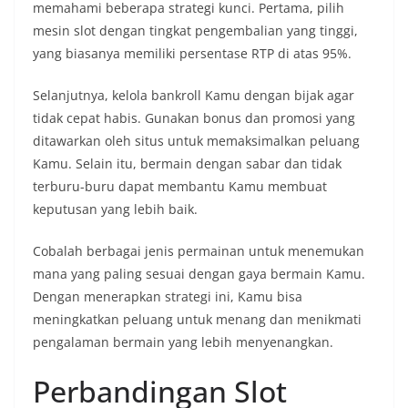
memahami beberapa strategi kunci. Pertama, pilih
mesin slot dengan tingkat pengembalian yang tinggi,
yang biasanya memiliki persentase RTP di atas 95%.
Selanjutnya, kelola bankroll Kamu dengan bijak agar
tidak cepat habis. Gunakan bonus dan promosi yang
ditawarkan oleh situs untuk memaksimalkan peluang
Kamu. Selain itu, bermain dengan sabar dan tidak
terburu-buru dapat membantu Kamu membuat
keputusan yang lebih baik.
Cobalah berbagai jenis permainan untuk menemukan
mana yang paling sesuai dengan gaya bermain Kamu.
Dengan menerapkan strategi ini, Kamu bisa
meningkatkan peluang untuk menang dan menikmati
pengalaman bermain yang lebih menyenangkan.
Perbandingan Slot