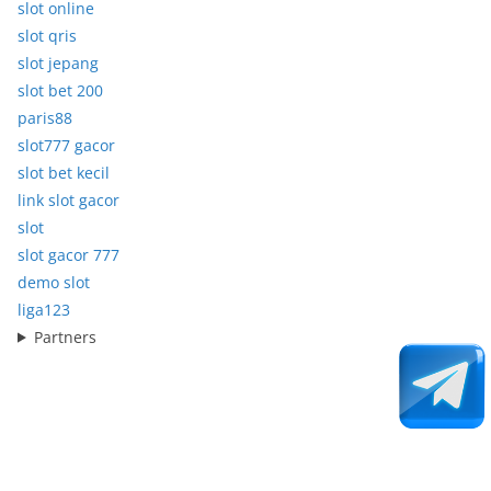
slot online
slot qris
slot jepang
slot bet 200
paris88
slot777 gacor
slot bet kecil
link slot gacor
slot
slot gacor 777
demo slot
liga123
Partners