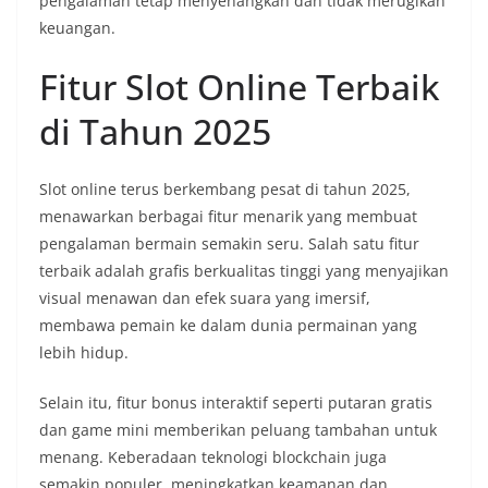
pengalaman tetap menyenangkan dan tidak merugikan
keuangan.
Fitur Slot Online Terbaik
di Tahun 2025
Slot online terus berkembang pesat di tahun 2025,
menawarkan berbagai fitur menarik yang membuat
pengalaman bermain semakin seru. Salah satu fitur
terbaik adalah grafis berkualitas tinggi yang menyajikan
visual menawan dan efek suara yang imersif,
membawa pemain ke dalam dunia permainan yang
lebih hidup.
Selain itu, fitur bonus interaktif seperti putaran gratis
dan game mini memberikan peluang tambahan untuk
menang. Keberadaan teknologi blockchain juga
semakin populer, meningkatkan keamanan dan